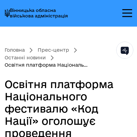
Перейти
Перейти
Перейти
Вінницька обласна
до
до
до
військова адміністрація
головного
головного
головного
меню
вмісту
колонтитула
Головна
Прес-центр
Останні новини
Освітня платформа Національ...
Освітня платформа
Національного
фестивалю «Код
Нації» оголошує
проведення