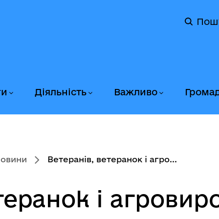
Пош
ги
Діяльність
Важливо
Грома
новини
Ветеранів, ветеранок і агро...
теранок і агровир