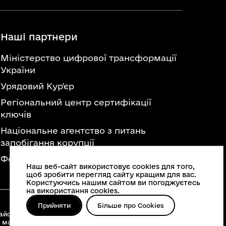
Наші партнери
Міністерство цифрової трансформації
України
Урядовий Кур'єр
Регіональний центр сертифікації
ключів
Національне агентство з питань
запобігання корупції
Федерація професійних спілок України
Наш веб-сайт використовує cookies для того,
щоб зробити перегляд сайту кращим для вас.
Користуючись нашим сайтом ви погоджуєтесь
на використання cookies.
Прийняти
Більше про Cookies
йонні військові адміністрації, територіальні
 матеріалів, що опубліковані на цьому сайті,