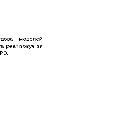
удова моделей
ca реалізовує за
РО.