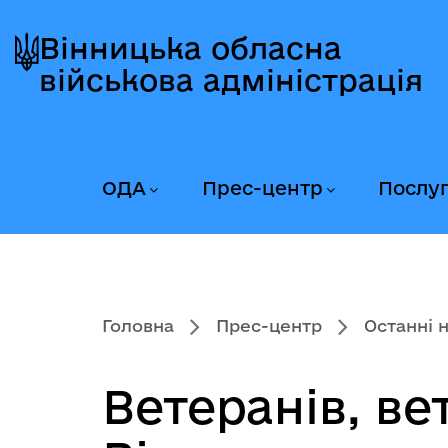
Перейти
Перейти
Перейти
до
до
до
Вінницька обласна
головного
головного
головного
військова адміністрація
меню
вмісту
колонтитула
ОДА
Прес-центр
Послу
Головна
Прес-центр
Останні 
Ветеранів, ве