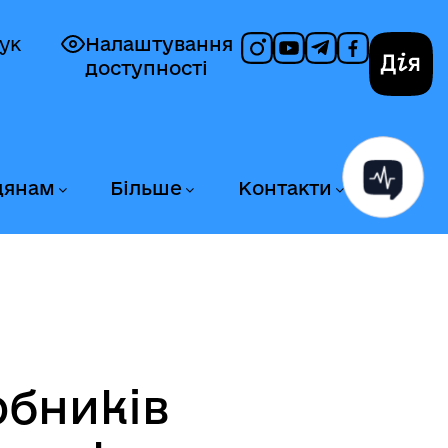
ук
Налаштування
доступності
Дія
дянам
Більше
Контакти
обників