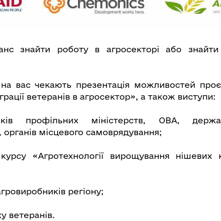
анс знайти роботу в агросекторі або знайти
 на вас чекають презентація можливостей про
рації ветеранів в агросектор», а також виступи:
иків профільних міністерств, ОВА, держа
, органів місцевого самоврядування;
 курсу «Агротехнології вирощування нішевих 
агровиробників регіону;
ху ветеранів.