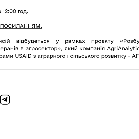
 12:00 год.
ПОСИЛАННЯМ.
нсій відбудеться у рамках проєкту «Розб
теранів в агросектор», який компанія AgriAnalyti
ами USAID з аграрного і сільського розвитку - АГ