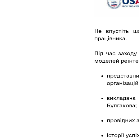
Не впустіть ш
працівника.
Під час заходу
моделей реінтег
представн
організацій
викладача
Булгакова;
провідних 
історії успі