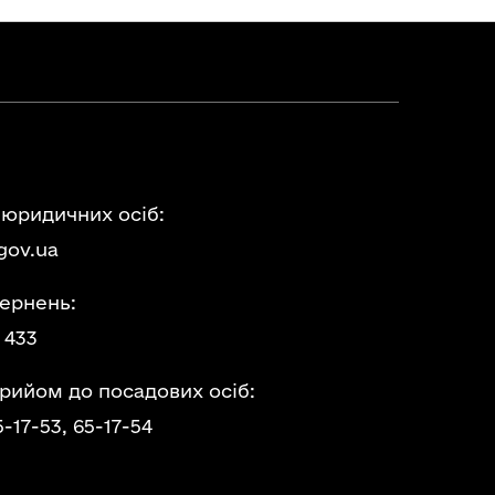
 юридичних осіб:
gov.ua
ернень:
 433
прийом до посадових осіб:
5-17-53,
65-17-54