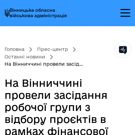
Перейти
Перейти
Перейти
Вінницька обласна
до
до
до
військова адміністрація
головного
головного
головного
меню
вмісту
колонтитула
Головна
Прес-центр
Останні новини
На Вінниччині провели засід...
На Вінниччині
провели засідання
робочої групи з
відбору проєктів в
рамках фінансової