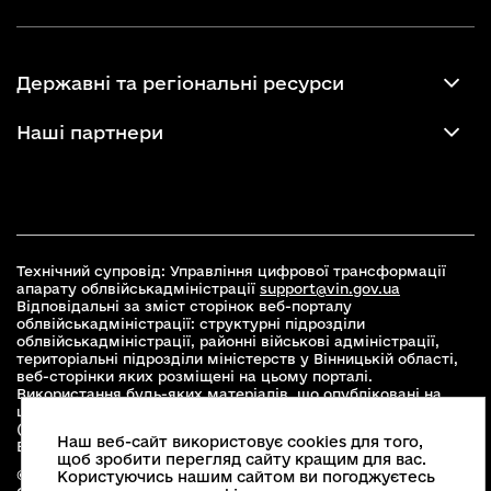
Державні та регіональні ресурси
Наші партнери
Технічний супровід: Управління цифрової трансформації
апарату облвійськадміністрації
support@vin.gov.ua
Відповідальні за зміст сторінок веб-порталу
облвійськадміністрації: структурні підрозділи
облвійськадміністрації, районні військові адміністрації,
територіальні підрозділи міністерств у Вінницькій області,
веб-сторінки яких розміщені на цьому порталі.
Використання будь-яких матеріалів, що опубліковані на
цьому сайті, дозволяється при умові зазначення посилання
(для інтернет-видань - гіперпосилання) на офіційний сайт
Наш веб-сайт використовує cookies для того,
Вінницької облвійськадміністрації
www.vin.gov.ua
.
щоб зробити перегляд сайту кращим для вас.
© 2026 Весь контент доступний за ліцензією Creative
Користуючись нашим сайтом ви погоджуєтесь