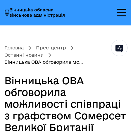
Перейти
Перейти
Перейти
Вінницька обласна
до
до
до
військова адміністрація
головного
головного
головного
меню
вмісту
колонтитула
Головна
Прес-центр
Останні новини
Вінницька ОВА обговорила мо...
Вінницька ОВА
обговорила
можливості співпраці
з графством Сомерсет
Великої Британії