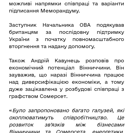
можливі напрямки співпраці та варіанти
підписання Меморандуму.
Заступник Начальника ОВА подякував
британцям за послідовну підтримку
України з початку повномасштабного
вторгнення та надану допомогу.
Також Андрій Кавунець розповів про
економічний потенціал Вінниччини. Він
зауважив, що наразі Вінниччина працює
над диверсифікацією економіки, а тому
дуже зацікавлена у розбудові співпраці з
графством Сомерсет.
«
Було запропоновано багато галузей, які
охоплюватимуть співробітництво. Це
розвиток зв’язків між бізнесами
Вінниччини та Сомерсета, енергетики,