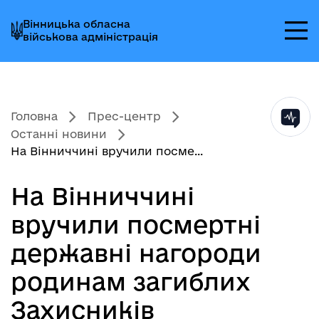
Перейти
Перейти
Перейти
Вінницька обласна
до
до
до
військова адміністрація
головного
головного
головного
меню
вмісту
колонтитула
Головна
Прес-центр
Останні новини
На Вінниччині вручили посме...
На Вінниччині
вручили посмертні
державні нагороди
родинам загиблих
Захисників