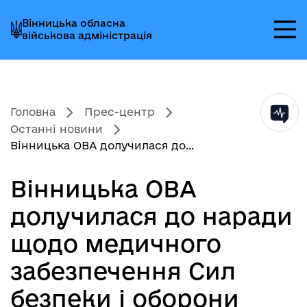
Перейти
Перейти
Перейти
Вінницька обласна
до
до
до
військова адміністрація
головного
головного
головного
меню
вмісту
колонтитула
Головна
Прес-центр
Останні новини
Вінницька ОВА долучилася до...
Вінницька ОВА
долучилася до наради
щодо медичного
забезпечення Сил
безпеки і оборони