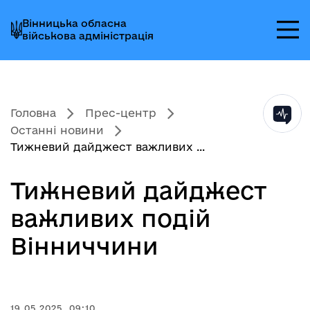
Перейти
Перейти
Перейти
Вінницька обласна
до
до
до
військова адміністрація
головного
головного
головного
меню
вмісту
колонтитула
Головна
Прес-центр
Останні новини
Тижневий дайджест важливих ...
Тижневий дайджест
важливих подій
Вінниччини
19.05.2025, 09:10