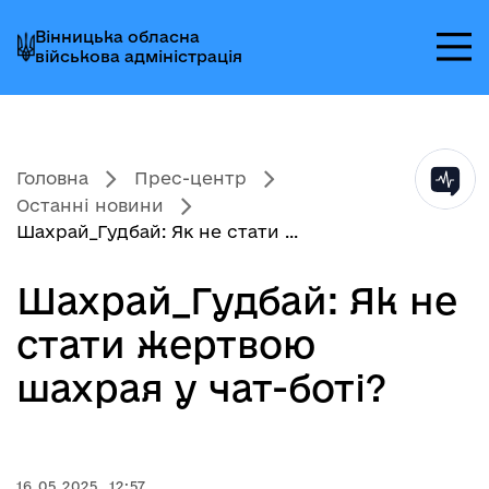
Перейти
Перейти
Перейти
Вінницька обласна
до
до
до
військова адміністрація
головного
головного
головного
меню
вмісту
колонтитула
Головна
Прес-центр
Останні новини
Шахрай_Гудбай: Як не стати ...
Шахрай_Гудбай: Як не
стати жертвою
шахрая у чат-боті?
16.05.2025, 12:57