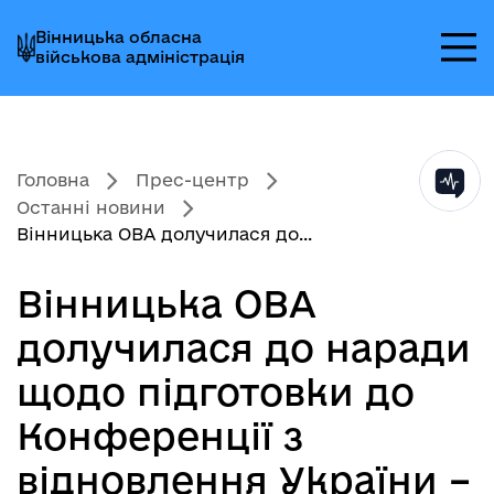
Перейти
Перейти
Перейти
Вінницька обласна
до
до
до
військова адміністрація
головного
головного
головного
меню
вмісту
колонтитула
Головна
Прес-центр
Останні новини
Вінницька ОВА долучилася до...
Вінницька ОВА
долучилася до наради
щодо підготовки до
Конференції з
відновлення України –