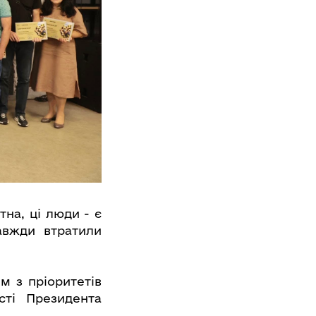
на, ці люди - є
завжди втратили
м з пріоритетів
сті Президента