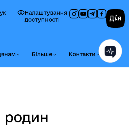
ук
Налаштування
доступності
Дія
дянам
Більше
Контакти
в родин