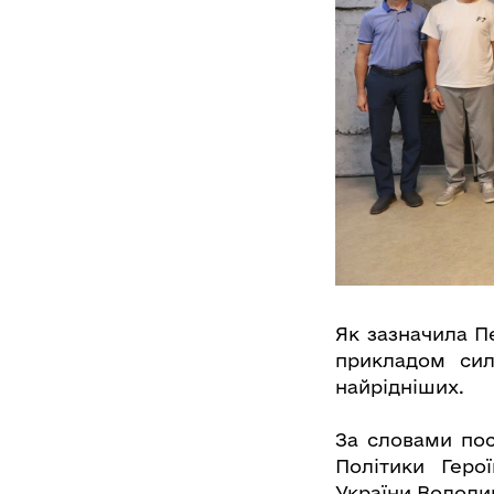
Як зазначила П
прикладом сили
найрідніших.
За словами пос
Політики Геро
України Володи