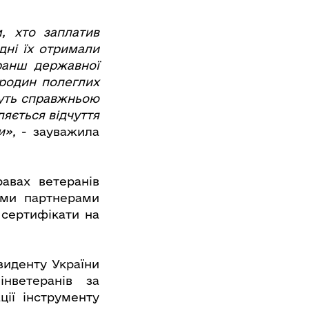
, хто заплатив
дні їх отримали
ранш державної
 родин полеглих
нуть справжньою
ляється відчуття
и»,
- зауважила
равах ветеранів
ими партнерами
 сертифікати на
зиденту України
інветеранів за
ції інструменту