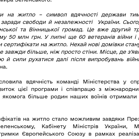
ти на житло – символ вдячності держави тим
 заради свободи й незалежності України. Сього
ської та Вінницької громад. Це вже другий т
уму 50 млн грн. У липні ще 60 ветеранів війни і
и сертифікати на житло.
Нехай нові домівки ста
 завжди більше, ніж просто стіни. Місце, де з’яв
ю й сили рухатися далі після випробувань війн
на.
словила вдячність
команді Міністерства у сп
звиток цієї програми і співпрацю з міжнародн
и якомога більше родин наших воїнів отримали
фікатів на житло стало можливим завдяки Пре
ленському, Кабінету Міністрів України, М
тримки Європейського Союзу в рамках реаліза