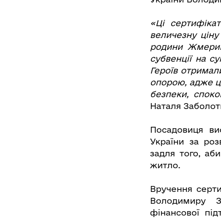
«Ці сертифіка
величезну ціну
родини Жмерин
субвенції на с
Героїв отримал
опорою, адже це
безпеки, споко
Наталя Заболот
Посадовиця ви
України за ро
задля того, аб
житло.
Вручення серти
Володимиру Зе
фінансової під