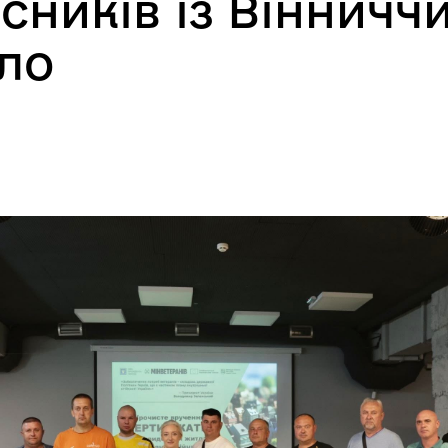
исників із Віннич
ло