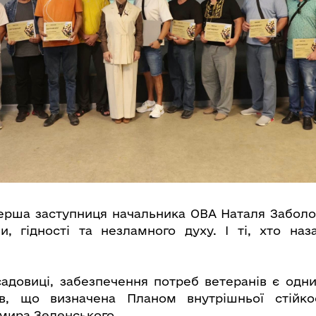
ерша заступниця начальника ОВА Наталя Заболот
, гідності та незламного духу. І ті, хто на
адовиці, забезпечення потреб ветеранів є одни
їв, що визначена Планом внутрішньої стійко
мира Зеленського.