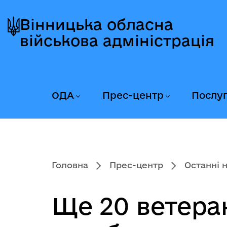
Перейти
Перейти
Перейти
до
до
до
Вінницька обласна
головного
головного
головного
військова адміністрація
меню
вмісту
колонтитула
ОДА
Прес-центр
Послу
Головна
Прес-центр
Останні 
Ще 20 ветеран