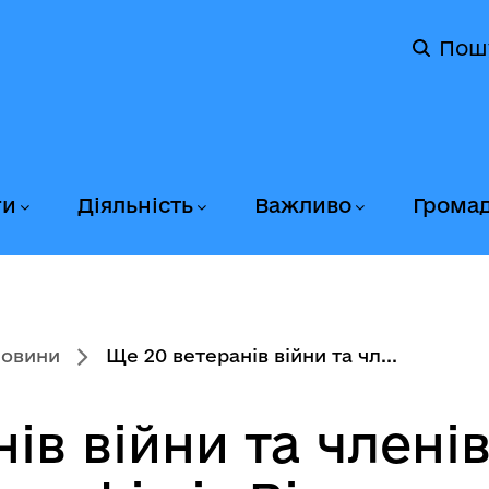
Пош
ги
Діяльність
Важливо
Грома
новини
Ще 20 ветеранів війни та чл...
ів війни та члені