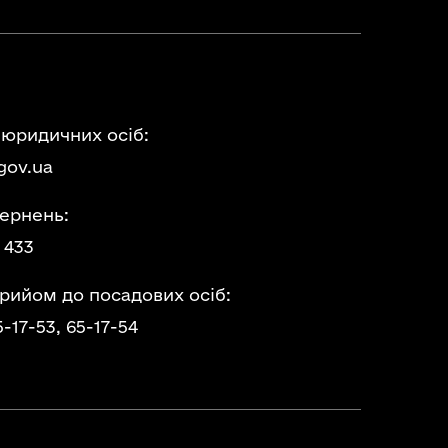
 юридичних осіб:
gov.ua
ернень:
 433
прийом до посадових осіб:
5-17-53,
65-17-54