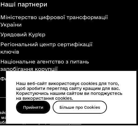
Наші партнери
Міністерство цифрової трансформації
України
Урядовий Кур'єр
Регіональний центр сертифікації
ключів
Національне агентство з питань
запобігання корупції
Федерація професійних спілок України
Наш веб-сайт використовує cookies для того,
щоб зробити перегляд сайту кращим для вас.
Користуючись нашим сайтом ви погоджуєтесь
на використання cookies.
Прийняти
Більше про Cookies
йонні військові адміністрації, територіальні
 матеріалів, що опубліковані на цьому сайті,
 облвійськадміністрації
www.vin.gov.ua
.
о інше