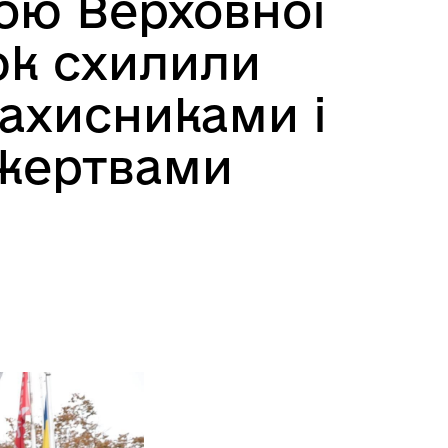
кою Верховної
юк схилили
Захисниками і
 жертвами