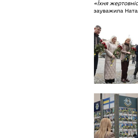
«Їхня жертовні
зауважила Ната