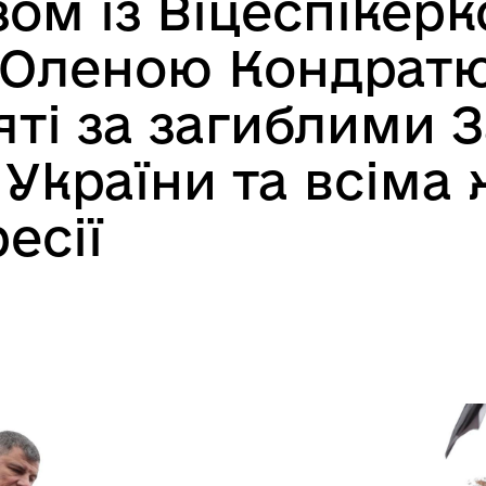
зом із Віцеспікер
 Оленою Кондрат
яті за загиблими 
України та всіма
есії