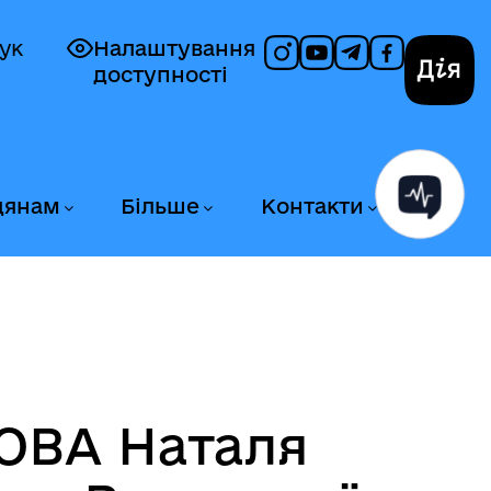
ук
Налаштування
доступності
Дія
дянам
Більше
Контакти
ОВА Наталя