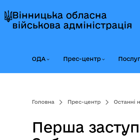
Перейти
Перейти
Перейти
до
до
до
Вінницька обласна
головного
головного
головного
військова адміністрація
меню
вмісту
колонтитула
ОДА
Прес-центр
Послу
Головна
Прес-центр
Останні 
Перша заступ