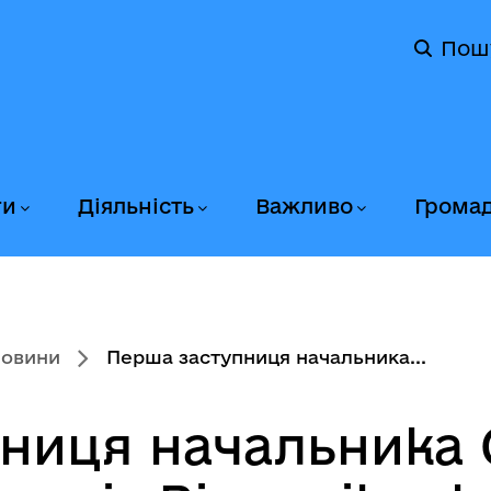
Пош
ги
Діяльність
Важливо
Грома
новини
Перша заступниця начальника...
ниця начальника 