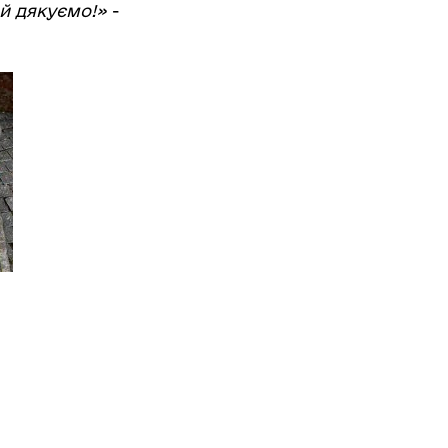
 й дякуємо!»
-