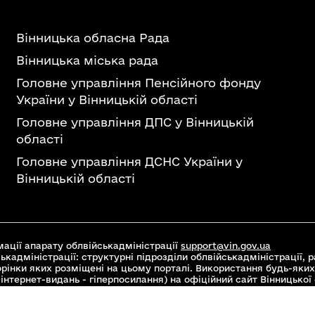
Вінницька обласна Рада
Вінницька міська рада
Головне управління Пенсійного фонду
України у Вінницькій області
Головне управління ДПС у Вінницькій
області
Головне управління ДСНС України у
Вінницькій області
ації апарату облвійськадміністрації
support@vin.gov.ua
ькадміністрації: структурні підрозділи облвійськадміністрації, ра
торінки яких розміщені на цьому порталі. Використання будь-яких
інтернет-видань - гіперпосилання) на офіційний сайт Вінницької
 Commons Attribution 4.0 International license, якщо не зазначен