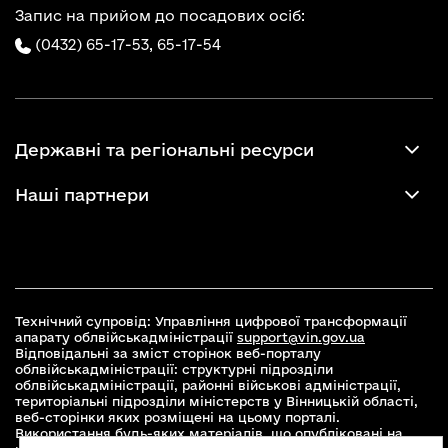
Запис на прийом до посадових осіб:
(0432) 65-17-53,
65-17-54
Державні та регіональні ресурси
Наші партнери
Технічний супровід: Управління цифрової трансформації
апарату облвійськадміністрації
support@vin.gov.ua
Відповідальні за зміст сторінок веб-порталу
облвійськадміністрації: структурні підрозділи
облвійськадміністрації, районні військові адміністрації,
територіальні підрозділи міністерств у Вінницькій області,
веб-сторінки яких розміщені на цьому порталі.
Використання будь-яких матеріалів, що опубліковані на