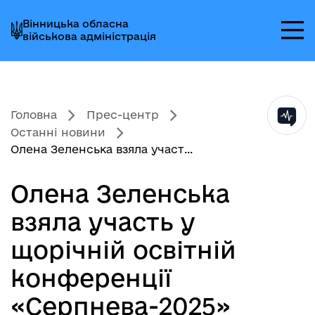
Перейти
Перейти
Перейти
Вінницька обласна
до
до
до
військова адміністрація
головного
головного
головного
меню
вмісту
колонтитула
Головна
Прес-центр
Останні новини
Олена Зеленська взяла участ...
Олена Зеленська
взяла участь у
щорічній освітній
конференції
«Серпнева-2025»