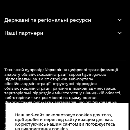
Державні та регіональні ресурси
Наші партнери
Технічний супровід: Управління цифрової трансформації
апарату облвійськадміністрації
support@vin.gov.ua
Відповідальні за зміст сторінок веб-порталу
облвійськадміністрації: структурні підрозділи
облвійськадміністрації, районні військові адміністрації,
територіальні підрозділи міністерств у Вінницькій області,
веб-сторінки яких розміщені на цьому порталі.
Використання будь-яких матеріалів, що опубліковані на
цьому сайті, дозволяється при умові зазначення посилання
(для інтернет-видань - гіперпосилання) на офіційний сайт
Наш веб-сайт використовує cookies для того,
Вінницької облвійськадміністрації
www.vin.gov.ua
.
щоб зробити перегляд сайту кращим для вас.
© 2026 Весь контент доступний за ліцензією Creative
Користуючись нашим сайтом ви погоджуєтесь
Commons Attribution 4.0 International license, якщо не
на використання cookies.