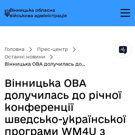
Перейти
Перейти
Перейти
Вінницька обласна
до
до
до
військова адміністрація
головного
головного
головного
меню
вмісту
колонтитула
Головна
Прес-центр
Останні новини
Вінницька ОВА долучилась до...
Вінницька ОВА
долучилась до річної
конференції
шведсько-української
програми WM4U з