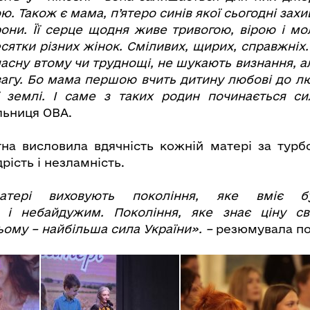
. Також є мама, п’ятеро синів якої сьогодні зах
они. Її серце щодня живе тривогою, вірою і мо
есятки різних жінок. Сміливих, щирих, справжніх
ласну втому чи труднощі, не шукають визнання, а
агу. Бо мама першою вчить дитину любові до лю
 землі. І саме з таких родин починається си
льниця ОВА.
на висловила вдячність кожній матері за турб
рість і незламність.
матері виховують покоління, яке вміє б
м і небайдужим. Покоління, яке знає ціну с
цьому – найбільша сила України». –
резюмувала по