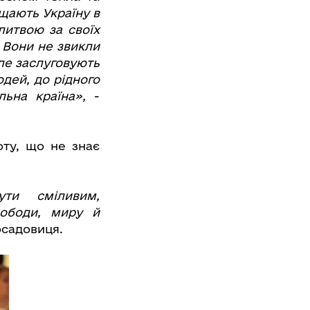
ищають Україну в
литвою за своїх
. Вони не звикли
ле заслуговують
дей, до рідного
льна країна»,
-
оту, що не знає
ути сміливим,
вободи, миру й
садовиця.