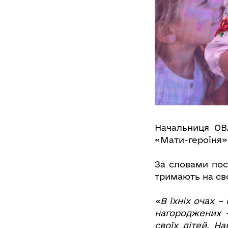
Начальниця ОВ
«Мати-героїня»
За словами поса
тримають на сво
«В їхніх очах –
нагороджених 
своїх дітей. Н