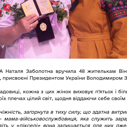
А Наталя Заболотна вручила 48 жителькам Він
, присвоєні Президентом України Володимиром 
довиці, кожна з цих жінок виховує п’ятьох і бі
їх плечах цілий світ, щодня віддаючи себе своїм
 ніжність, загорнута в тиху силу, що здатна витр
– мама-військовослужбовиця, яка служить зара
авіть у «пікселі» вона залишається для них дж