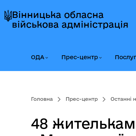
Перейти
Перейти
Перейти
до
до
до
Вінницька обласна
головного
головного
головного
військова адміністрація
меню
вмісту
колонтитула
ОДА
Прес-центр
Послу
Головна
Прес-центр
Останні 
48 жителькам