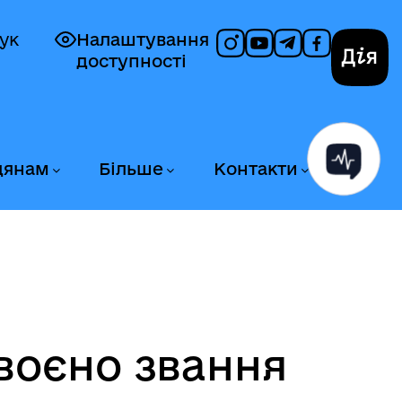
ук
Налаштування
доступності
Дія
дянам
Більше
Контакти
воєно звання