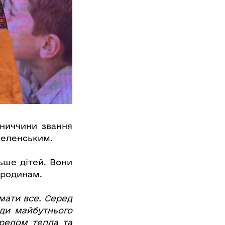
ниччини звання
Зеленським.
льше дітей. Вони
 родинам.
имати все. Серед
ди майбутнього
ерелом тепла та