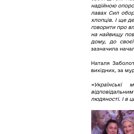
надійною опорою
лавах Сил обор
хлопців. І ще д
говорити про в
на найвищу пов
дому, до своєї
зазначила нача
Наталя Заболот
вихідних, за муд
«Українські 
відповідальни
людяності. І в 