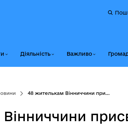
Пош
ги
Діяльність
Важливо
Грома
новини
48 жителькам Вінниччини при...
 Вінниччини прис