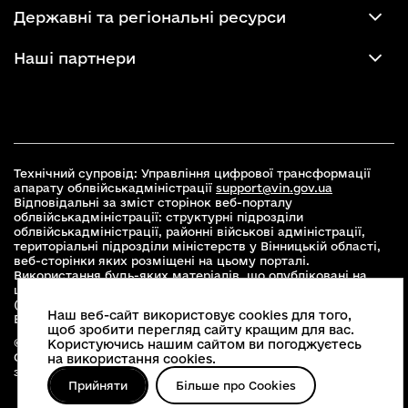
Державні та регіональні ресурси
Наші партнери
Технічний супровід: Управління цифрової трансформації
апарату облвійськадміністрації
support@vin.gov.ua
Відповідальні за зміст сторінок веб-порталу
облвійськадміністрації: структурні підрозділи
облвійськадміністрації, районні військові адміністрації,
територіальні підрозділи міністерств у Вінницькій області,
веб-сторінки яких розміщені на цьому порталі.
Використання будь-яких матеріалів, що опубліковані на
цьому сайті, дозволяється при умові зазначення посилання
(для інтернет-видань - гіперпосилання) на офіційний сайт
Наш веб-сайт використовує cookies для того,
Вінницької облвійськадміністрації
www.vin.gov.ua
.
щоб зробити перегляд сайту кращим для вас.
© 2026 Весь контент доступний за ліцензією Creative
Користуючись нашим сайтом ви погоджуєтесь
Commons Attribution 4.0 International license, якщо не
на використання cookies.
зазначено інше
Прийняти
Більше про Cookies