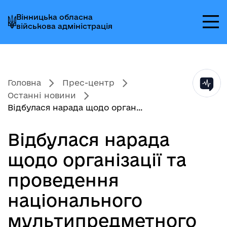
Перейти
Перейти
Перейти
Вінницька обласна
до
до
до
військова адміністрація
головного
головного
головного
меню
вмісту
колонтитула
Головна
Прес-центр
Останні новини
Відбулася нарада щодо орган...
Відбулася нарада
щодо організації та
проведення
національного
мультипредметного