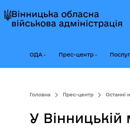
Перейти
Перейти
Перейти
до
до
до
Вінницька обласна
головного
головного
головного
військова адміністрація
меню
вмісту
колонтитула
ОДА
Прес-центр
Послу
Головна
Прес-центр
Останні 
У Вінницькій 