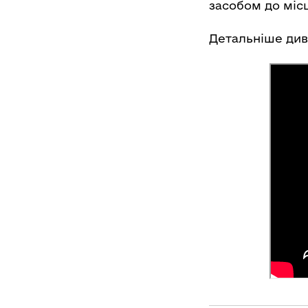
засобом до місц
Детальніше диві