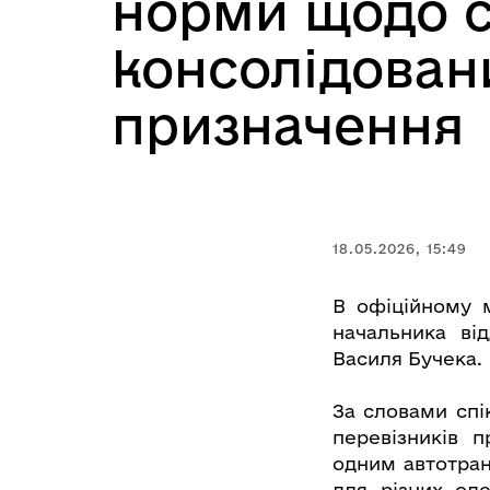
норми щодо с
консолідован
призначення
18.05.2026, 15:49
В офіційному м
начальника ві
Василя Бучека.
За словами спі
перевізників 
одним автотран
для різних оде