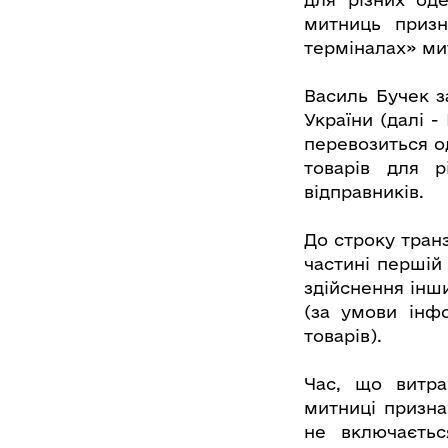
митниць призн
терміналах» ми
Василь Бучек з
України (далі 
перевозиться о
товарів для р
відправників.
До строку тран
частині першій
здійснення інш
(за умови інф
товарів).
Час, що витра
митниці призна
не включаєтьс