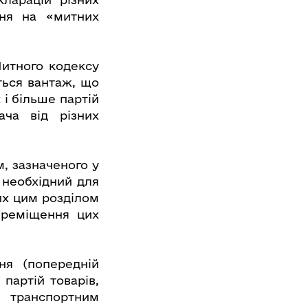
ння на «митних
Митного кодексу
ться вантаж, що
і більше партій
ача від різних
, зазначеного у
 необхідний для
их цим розділом
ереміщення цих
ня (попередній
партій товарів,
м транспортним