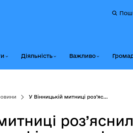
Пош
ги
Діяльність
Важливо
Грома
новини
У Вінницькій митниці роз’яс...
митниці роз’ясни