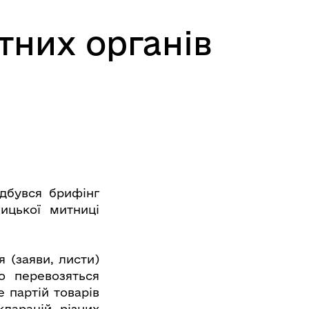
тних органів
ідбувся брифінг
ицької митниці
 (заяви, листи)
о перевозяться
 партій товарів
кларацій різних