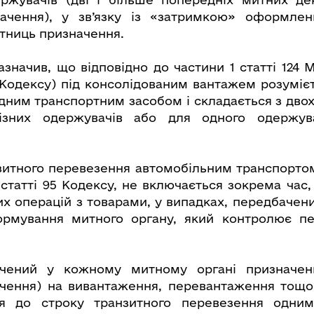
ачення), у зв’язку із «затримкою» оформле
тниць призначення.
азначив, що відповідно до частини 1 статті 124 
- Кодексу) під консолідованим вантажем розуміє
дним транспортним засобом і складається з двох 
ізних одержувачів або для одного одержув
зитного перевезення автомобільним транспортом
 статті 95 Кодексу, не включається зокрема час,
их операцій з товарами, у випадках, передбачен
ормування митного органу, який контролює п
чений у кожному митному органі призначен
чення) на вивантаження, перевантаження тощо 
я до строку транзитного перевезення одни