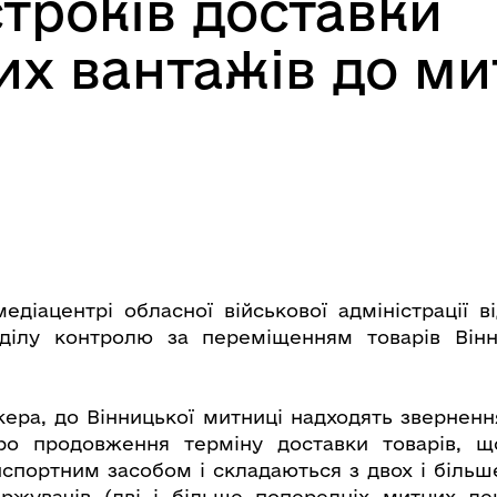
троків доставки
их вантажів до ми
едіацентрі обласної військової адміністрації в
дділу контролю за переміщенням товарів Вінн
кера, до Вінницької митниці надходять звернення
про продовження терміну доставки товарів, щ
спортним засобом і складаються з двох і більше
ржувачів (дві і більше попередніх митних де