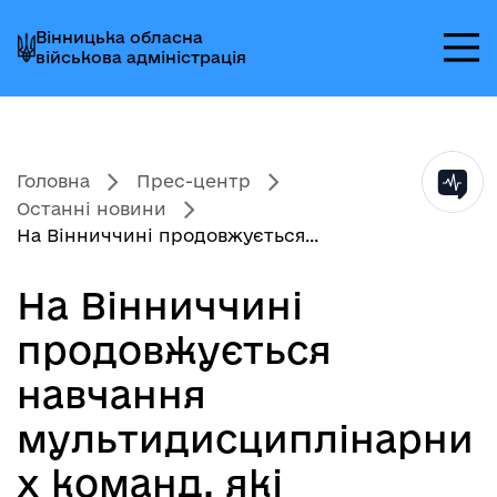
Перейти
Перейти
Перейти
Вінницька обласна
до
до
до
військова адміністрація
головного
головного
головного
меню
вмісту
колонтитула
Головна
Прес-центр
Останні новини
На Вінниччині продовжується...
На Вінниччині
продовжується
навчання
мультидисциплінарни
х команд, які