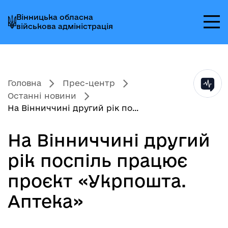
Перейти
Перейти
Перейти
Вінницька обласна
до
до
до
військова адміністрація
головного
головного
головного
меню
вмісту
колонтитула
Головна
Прес-центр
Останні новини
На Вінниччині другий рік по...
На Вінниччині другий
рік поспіль працює
проєкт «Укрпошта.
Аптека»