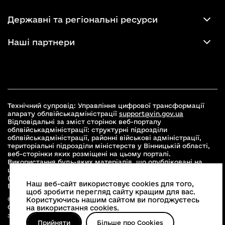
Державні та регіональні ресурси
Наші партнери
Технічний супровід: Управління цифрової трансформації
апарату облвійськадміністрації
support@vin.gov.ua
Відповідальні за зміст сторінок веб-порталу
облвійськадміністрації: структурні підрозділи
облвійськадміністрації, районні військові адміністрації,
територіальні підрозділи міністерств у Вінницькій області,
веб-сторінки яких розміщені на цьому порталі.
Використання будь-яких матеріалів, що опубліковані на
цьому сайті, дозволяється при умові зазначення посилання
(для інтернет-видань - гіперпосилання) на офіційний сайт
Наш веб-сайт використовує cookies для того,
Вінницької облвійськадміністрації
www.vin.gov.ua
.
щоб зробити перегляд сайту кращим для вас.
© 2026 Весь контент доступний за ліцензією Creative
Користуючись нашим сайтом ви погоджуєтесь
Commons Attribution 4.0 International license, якщо не
на використання cookies.
зазначено інше
Прийняти
Більше про Cookies