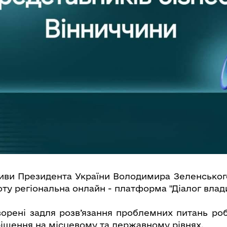
тиви Президента України Володимира Зеленського
у регіональна онлайн - платформа "Діалог влади 
творені задля розв’язання проблемних питань роб
ішення на місцевому та державному рівнях.