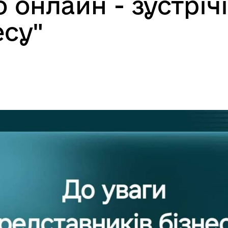
 онлайн - зустрічі
есу"