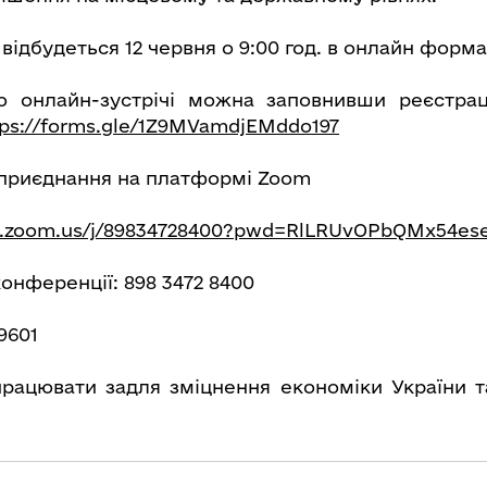
 відбудеться 12 червня о 9:00 год. в онлайн форма
о онлайн-зустрічі можна заповнивши реєстра
tps://forms.gle/1Z9MVamdjEMddo197
приєднання на платформі Zoom
b.zoom.us/j/89834728400?pwd=RlLRUvOPbQMx54ese
онференції: 898 3472 8400
9601
ацювати задля зміцнення економіки України т