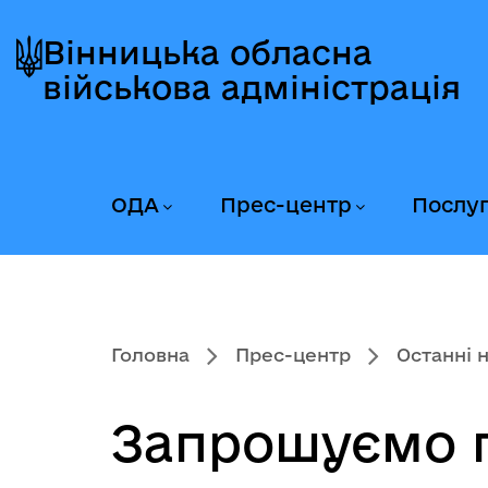
Перейти
Перейти
Перейти
до
до
до
Вінницька обласна
головного
головного
головного
військова адміністрація
меню
вмісту
колонтитула
ОДА
Прес-центр
Послу
Головна
Прес-центр
Останні 
Запрошуємо п