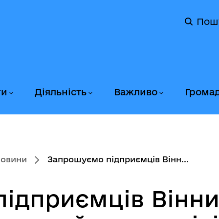
Пош
ги
Діяльність
Важливо
Грома
новини
Запрошуємо підприємців Вінн...
ідприємців Вінн