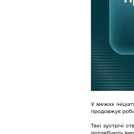
У межах ініціа
продовжує робот
Такі зустрічі с
потребують вир