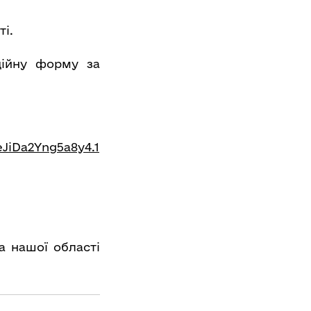
ті.
ційну форму за
JiDa2Yng5a8y4.1
а нашої області