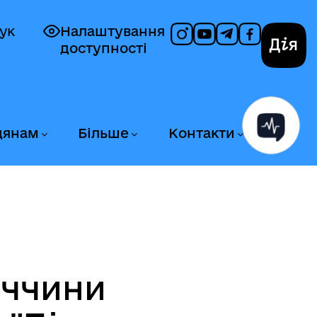
ук
Налаштування
доступності
Дія
дянам
Більше
Контакти
иччини