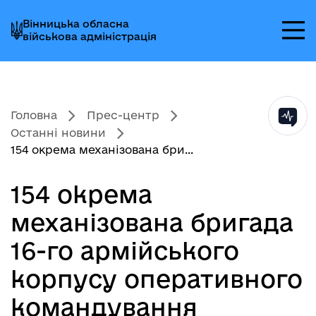
Перейти
Перейти
Перейти
Вінницька обласна
до
до
до
військова адміністрація
головного
головного
головного
меню
вмісту
колонтитула
Головна
Прес-центр
Останні новини
154 окрема механізована бри...
154 окрема
механізована бригада
16-го армійського
корпусу оперативного
командування