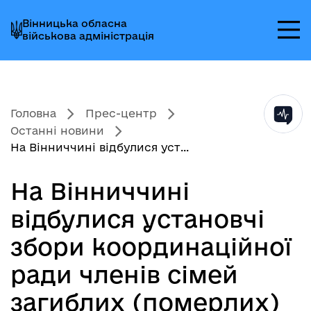
Перейти
Перейти
Перейти
Вінницька обласна
до
до
до
військова адміністрація
головного
головного
головного
меню
вмісту
колонтитула
Головна
Прес-центр
Останні новини
На Вінниччині відбулися уст...
На Вінниччині
відбулися установчі
збори координаційної
ради членів сімей
загиблих (померлих)