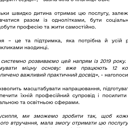
ільки швидко дитина отримає цю послугу, залежи
вчатися разом із однолітками, бути соціаль
обути професію та жити самостійно.
ня – це та підтримка, яка потрібна й усій 
икликами наодинці.
 системно розвиваємо цей напрям із 2019 року.
мувати міцну основу: вже працюють 12 ко
опичено важливий практичний досвід»
, - наголос
волить масштабувати напрацювання, підготува
зпечити їхній професійний супровід і посилит
альною та освітньою сферами.
зусилля, ми зможемо зробити так, щоб кожн
ого втручання, мала змогу отримати цю послугу