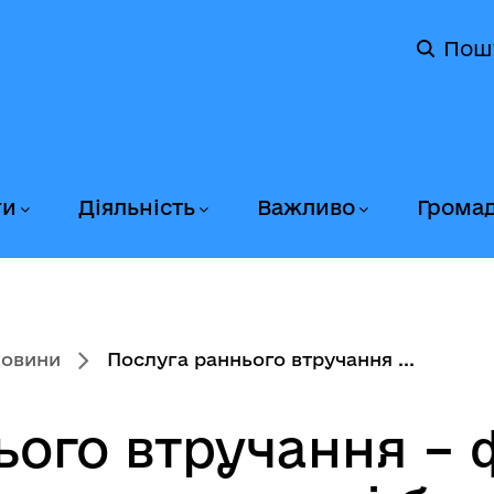
Пош
ги
Діяльність
Важливо
Грома
новини
Послуга раннього втручання ...
ього втручання –