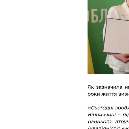
Як зазначила н
роки життя виз
«Сьогодні зроб
Вінниччині – п
раннього втру
інвалідністю «В