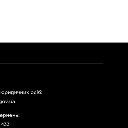
 юридичних осіб:
gov.ua
ернень:
 433