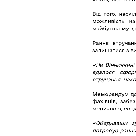
Від того, наск
можливість на
майбутньому зд
Раннє втручан
залишатися з в
«На Вінниччині
вдалося сфор
втручання, нак
Меморандум доз
фахівців, забе
медичною, соці
«Об'єднавши 
потребує раннь