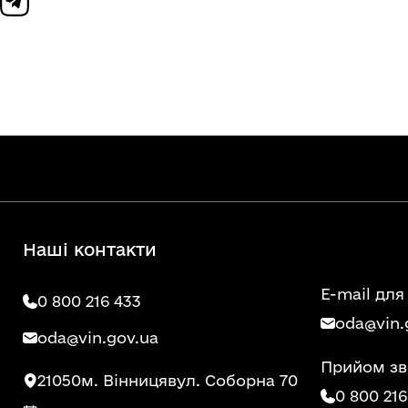
Наші контакти
E-mail для
0 800 216 433
oda@vin.
oda@vin.gov.ua
Прийом зв
21050
м. Вінниця
вул. Соборна 70
0 800 216