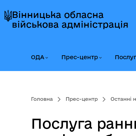
Перейти
Перейти
Перейти
до
до
до
Вінницька обласна
головного
головного
головного
військова адміністрація
меню
вмісту
колонтитула
ОДА
Прес-центр
Послу
Головна
Прес-центр
Останні 
Послуга ранн