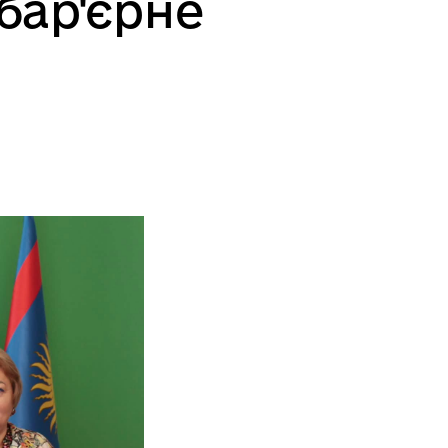
бар'єрне