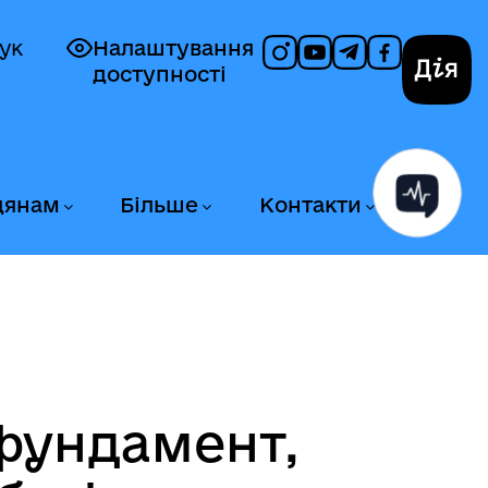
ук
Налаштування
доступності
Дія
дянам
Більше
Контакти
 фундамент,