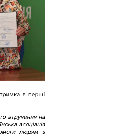
дтримка в перші
го втручання на
нська асоціація
помоги людям з