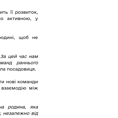
ть її розвиток,
но активною, у
родині, щоб не
 За цей час нам
манд раннього
ила посадовиця.
ти нові команди
и взаємодію між
а родина, яка
, незалежно від