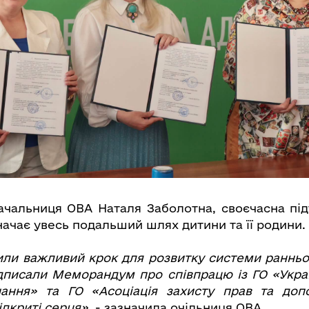
ачальниця ОВА Наталя Заболотна, своєчасна пі
начає увесь подальший шлях дитини та її родини.
или важливий крок для розвитку системи ранньо
ідписали Меморандум про співпрацю із ГО «Украї
чання» та ГО «Асоціація захисту прав та до
ідкриті серця»
, - зазначила очільниця ОВА.