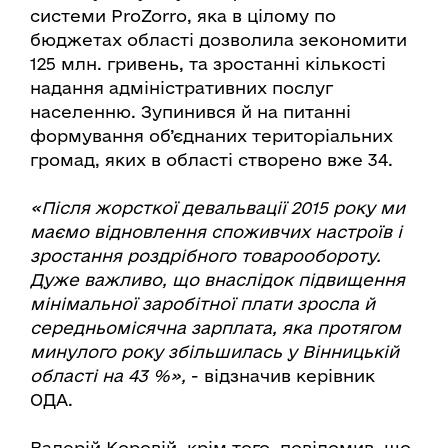
системи ProZorro, яка в цілому по
бюджетах області дозволила зекономити
125 млн. гривень, та зростанні кількості
надання адміністративних послуг
населенню. Зупинився й на питанні
формування об’єднаних територіальних
громад, яких в області створено вже 34.
«Після жорсткої девальвації 2015 року ми
маємо відновлення споживчих настроїв і
зростання роздрібного товарообороту.
Дуже важливо, що внаслідок підвищення
мінімальної заробітної плати зросла й
середньомісячна зарплата, яка протягом
минулого року збільшилась у Вінницькій
області на 43 %»,
- відзначив керівник
ОДА.
Валерій Коровій, крім того, повідомив, що