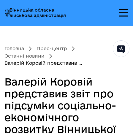
Перейти
Перейти
Перейти
Вінницька обласна
до
до
до
військова адміністрація
головного
головного
головного
меню
вмісту
колонтитула
Головна
Прес-центр
Останні новини
Валерій Коровій представив ...
Валерій Коровій
представив звіт про
підсумки соціально-
економічного
розвитку Вінницької