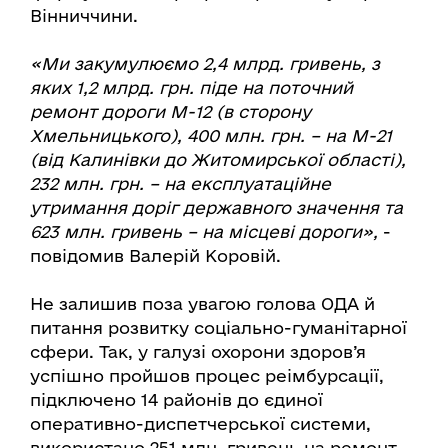
Вінниччини.
«Ми закумулюємо 2,4 млрд. гривень, з
яких 1,2 млрд. грн. піде на поточний
ремонт дороги М-12 (в сторону
Хмельницького), 400 млн. грн. – на М-21
(від Калинівки до Житомирської області),
232 млн. грн. – на експлуатаційне
утримання доріг державного значення та
623 млн. гривень – на місцеві дороги»,
-
повідомив Валерій Коровій.
Не залишив поза увагою голова ОДА й
питання розвитку соціально-гуманітарної
сфери. Так, у галузі охорони здоров’я
успішно пройшов процес реімбурсації,
підключено 14 районів до єдиної
оперативно-диспетчерської системи,
використано 251 млн. гривень на ремонт