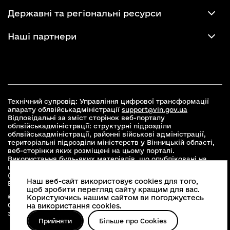
Державні та регіональні ресурси
Наші партнери
Технічний супровід: Управління цифрової трансформації
апарату облвійськадміністрації
support@vin.gov.ua
Відповідальні за зміст сторінок веб-порталу
облвійськадміністрації: структурні підрозділи
облвійськадміністрації, районні військові адміністрації,
територіальні підрозділи міністерств у Вінницькій області,
веб-сторінки яких розміщені на цьому порталі.
Використання будь-яких матеріалів, що опубліковані на
цьому сайті, дозволяється при умові зазначення посилання
(для інтернет-видань - гіперпосилання) на офіційний сайт
Наш веб-сайт використовує cookies для того,
Вінницької облвійськадміністрації
www.vin.gov.ua
.
щоб зробити перегляд сайту кращим для вас.
© 2026 Весь контент доступний за ліцензією Creative
Користуючись нашим сайтом ви погоджуєтесь
Commons Attribution 4.0 International license, якщо не
на використання cookies.
зазначено інше
Прийняти
Більше про Cookies