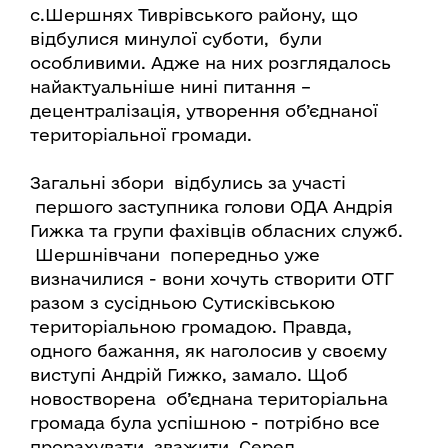
с.Шершнях Тиврівського району, що
відбулися минулої суботи, були
особливими. Адже на них розглядалось
найактуальніше нині питання –
децентралізація, утворення об’єднаної
територіальної громади.
Загальні збори відбулись за участі
першого заступника голови ОДА Андрія
Гижка та групи фахівців обласних служб.
Шершнівчани попередньо уже
визначилися - вони хочуть створити ОТГ
разом з сусідньою Сутисківською
територіальною громадою. Правда,
одного бажання, як наголосив у своєму
виступі Андрій Гижко, замало. Щоб
новостворена об’єднана територіальна
громада була успішною - потрібно все
прорахувати, зважити. Серед