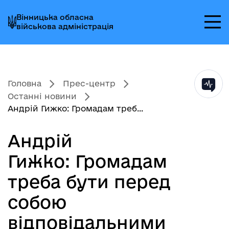
Перейти
Перейти
Перейти
Вінницька обласна
до
до
до
військова адміністрація
головного
головного
головного
меню
вмісту
колонтитула
Головна
Прес-центр
Останні новини
Андрій Гижко: Громадам треб...
Андрій
Гижко: Громадам
треба бути перед
собою
відповідальними